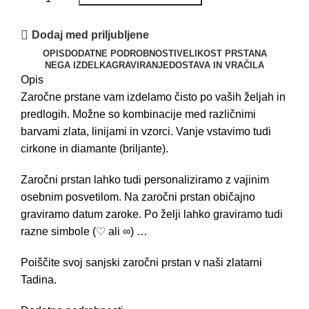
Dodaj med priljubljene
OPIS
DODATNE PODROBNOSTI
VELIKOST PRSTANA
NEGA IZDELKA
GRAVIRANJE
DOSTAVA IN VRAČILA
Opis
Zaročne prstane vam izdelamo čisto po vaših željah in
predlogih. Možne so kombinacije med različnimi
barvami zlata, linijami in vzorci. Vanje vstavimo tudi
cirkone in diamante (briljante).
Zaročni prstan lahko tudi personaliziramo z vajinim
osebnim posvetilom. Na zaročni prstan običajno
graviramo datum zaroke. Po želji lahko graviramo tudi
razne simbole (♡ ali ∞) …
Poiščite svoj sanjski zaročni prstan v naši zlatarni
Tadina.