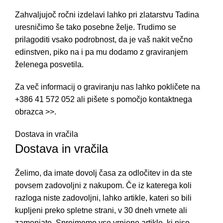
Zahvaljujoč ročni izdelavi lahko pri zlatarstvu Tadina
uresničimo še tako posebne želje. Trudimo se
prilagoditi vsako podrobnost, da je vaš nakit večno
edinstven, piko na i pa mu dodamo z graviranjem
želenega posvetila.
Za več informacij o graviranju nas lahko pokličete na
+386 41 572 052
ali pišete s pomočjo
kontaktnega
obrazca >>
.
Dostava in vračila
Dostava in vračila
Želimo, da imate dovolj časa za odločitev in da ste
povsem zadovoljni z nakupom. Če iz katerega koli
razloga niste zadovoljni, lahko artikle, kateri so bili
kupljeni preko spletne strani, v 30 dneh vrnete ali
zamenjate. Sprejmemo vse vrnjene artikle, ki niso