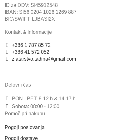
ID za DDV: SI45912548
IBAN: SI56 0204 1026 1269 887
BIC/SWIFT: LJBASI2X
Kontakt & Informacije
+386 1 787 85 72
+386 41 572 052
zlatarstvo.tadina@gmail.com
Delovni čas
PON - PET: 8-12 h & 14-17 h
Sobota: 08:00 - 12:00
Pomoč pri nakupu
Pogoji poslovanja
Pogoji dostave