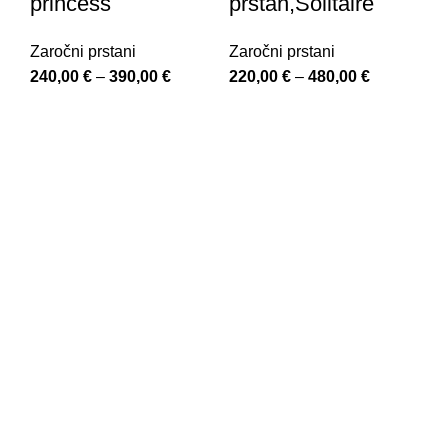
princess
prstan,Solitaire
Zaročni prstani
Zaročni prstani
240,00
€
–
390,00
€
Cenovni
220,00
€
–
480,00
€
Cenovni
razpon:
razpon:
od
od
240,00 €
220,00 €
do
do
390,00 €
480,00 €