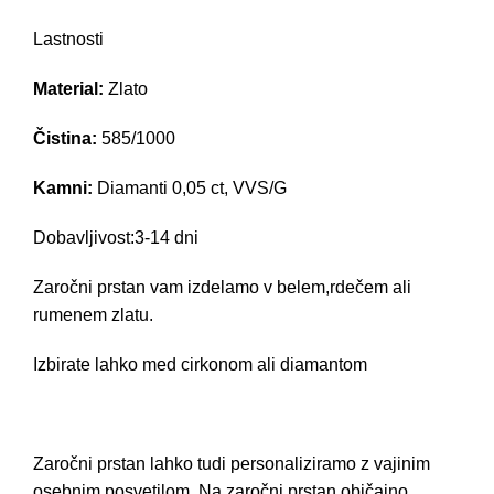
460,00 €
Lastnosti
Material:
Zlato
Čistina:
585/1000
Kamni:
Diamanti 0,05 ct, VVS/G
Dobavljivost:3-14 dni
Zaročni prstan vam izdelamo v belem,rdečem ali
rumenem zlatu.
Izbirate lahko med cirkonom ali diamantom
Zaročni prstan lahko tudi personaliziramo z vajinim
osebnim posvetilom. Na zaročni prstan običajno