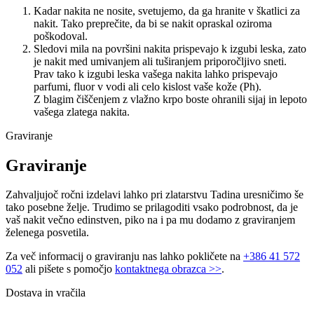
Kadar nakita ne nosite, svetujemo, da ga hranite v škatlici za
nakit. Tako preprečite, da bi se nakit opraskal oziroma
poškodoval.
Sledovi mila na površini nakita prispevajo k izgubi leska, zato
je nakit med umivanjem ali tuširanjem priporočljivo sneti.
Prav tako k izgubi leska vašega nakita lahko prispevajo
parfumi, fluor v vodi ali celo kislost vaše kože (Ph).
Z blagim čiščenjem z vlažno krpo boste ohranili sijaj in lepoto
vašega zlatega nakita.
Graviranje
Graviranje
Zahvaljujoč ročni izdelavi lahko pri zlatarstvu Tadina uresničimo še
tako posebne želje. Trudimo se prilagoditi vsako podrobnost, da je
vaš nakit večno edinstven, piko na i pa mu dodamo z graviranjem
želenega posvetila.
Za več informacij o graviranju nas lahko pokličete na
+386 41 572
052
ali pišete s pomočjo
kontaktnega obrazca >>
.
Dostava in vračila